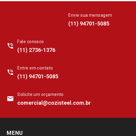
Envie sua mensagem
whatsapp
(11) 94701-5085
Fale conosco
phone_in_talk
(11) 2736-1376
Entre em contato
phone_in_talk
(11) 94701-5085
Solicite um orçamento
mail
comercial@cozisteel.com.br
MENU