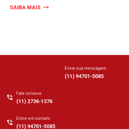
SAIBA MAIS
Envie sua mensagem
whatsapp
(11) 94701-5085
Fale conosco
phone_in_talk
(11) 2736-1376
Entre em contato
phone_in_talk
(11) 94701-5085