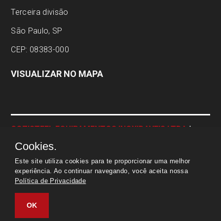
Terceira divisão
São Paulo, SP
CEP: 08383-000
VISUALIZAR NO MAPA
COZISTEEL EQUIPAMENTOS INOXIDAVEIS LTDA
|
CNPJ:
04.337.443/0001-23 | © Todos os direitos
Cookies.
reservados
Este site utiliza cookies para te proporcionar uma melhor
experiência. Ao continuar navegando, você aceita nossa
Política de Privacidade
OK