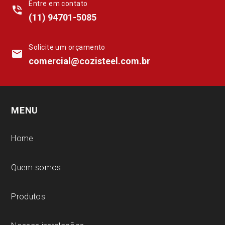
Entre em contato
phone_in_talk
(11) 94701-5085
Solicite um orçamento
mail
comercial@cozisteel.com.br
MENU
Home
Quem somos
Produtos