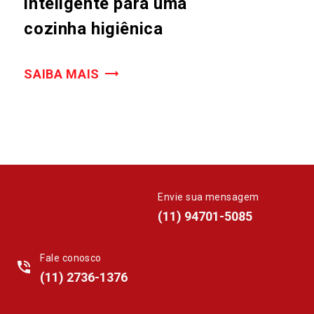
inteligente para uma
cozinha higiênica
SAIBA MAIS
Envie sua mensagem
whatsapp
(11) 94701-5085
Fale conosco
phone_in_talk
(11) 2736-1376