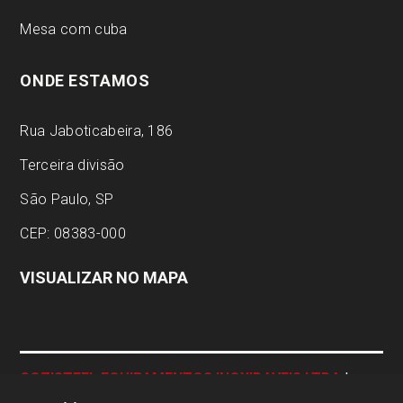
Mesa com cuba
ONDE ESTAMOS
Rua Jaboticabeira, 186
Terceira divisão
São Paulo, SP
CEP: 08383-000
VISUALIZAR NO MAPA
COZISTEEL EQUIPAMENTOS INOXIDAVEIS LTDA
|
CNPJ:
04.337.443/0001-23 | © Todos os direitos