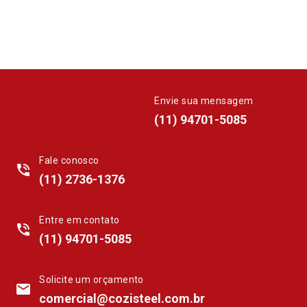
Envie sua mensagem
whatsapp
(11) 94701-5085
Fale conosco
phone_in_talk
(11) 2736-1376
Entre em contato
phone_in_talk
(11) 94701-5085
Solicite um orçamento
mail
comercial@cozisteel.com.br