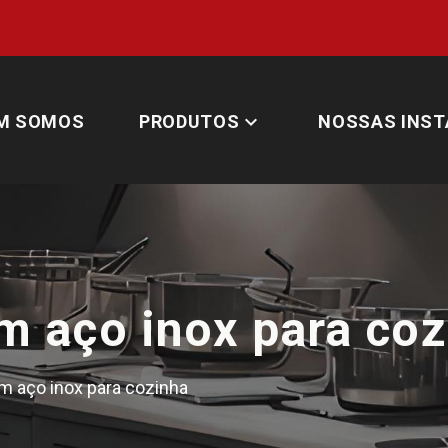
expand_more
M SOMOS
PRODUTOS
NOSSAS INST
m aço inox para coz
 aço inox para cozinha