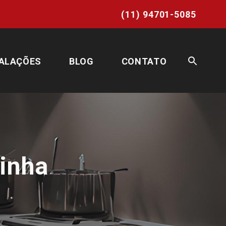
whatsapp
(11) 94701-5085
ALAÇÕES
BLOG
CONTATO
inha