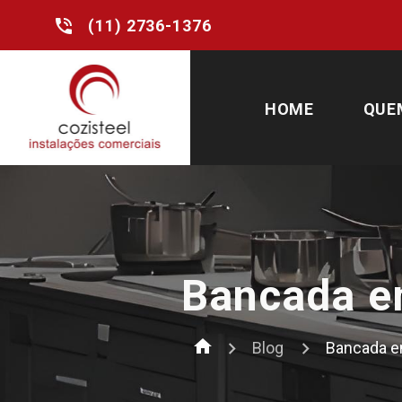
phone_in_talk
(11) 2736-1376
HOME
QUE
Bancada e
home
Blog
Bancada em