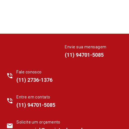
Envie sua mensagem
whatsapp
(11) 94701-5085
Fale conosco
phone_in_talk
(11) 2736-1376
Entre em contato
phone_in_talk
(11) 94701-5085
Solicite um orçamento
mail