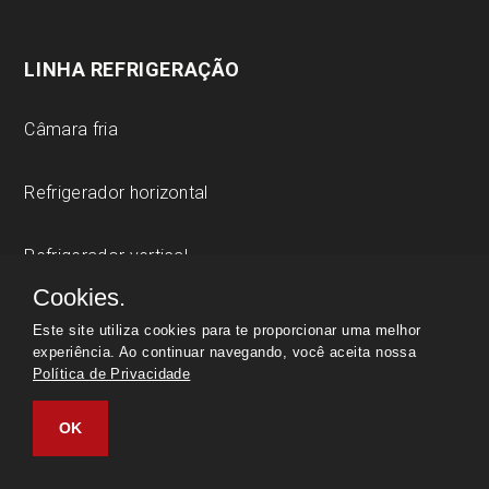
LINHA REFRIGERAÇÃO
Câmara fria
Refrigerador horizontal
Refrigerador vertical
Cookies.
Refrigerador vertical expositor
Este site utiliza cookies para te proporcionar uma melhor
experiência. Ao continuar navegando, você aceita nossa
Política de Privacidade
LINHA MOBILIÁRIO
OK
Carro esqueleto