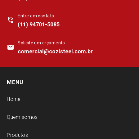
Entre em contato
phone_in_talk
(11) 94701-5085
Solicite um orçamento
mail
comercial@cozisteel.com.br
MENU
Home
Quem somos
Produtos