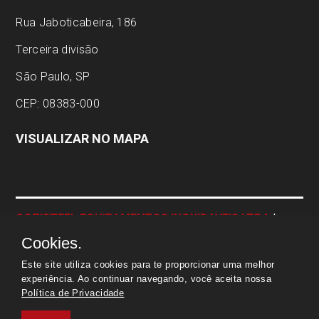
Rua Jaboticabeira, 186
Terceira divisão
São Paulo, SP
CEP: 08383-000
VISUALIZAR NO MAPA
COZISTEEL EQUIPAMENTOS INOXIDAVEIS LTDA
|
CNPJ:
04.337.443/0001-23 | © Todos os direitos
Cookies.
reservados
Este site utiliza cookies para te proporcionar uma melhor
experiência. Ao continuar navegando, você aceita nossa
Política de Privacidade