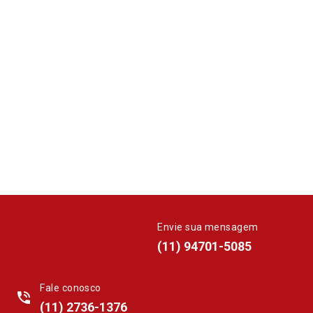
Envie sua mensagem
whatsapp
(11) 94701-5085
Fale conosco
phone_in_talk
(11) 2736-1376