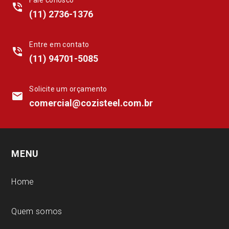
Fale conosco
phone_in_talk
(11) 2736-1376
Entre em contato
phone_in_talk
(11) 94701-5085
Solicite um orçamento
mail
comercial@cozisteel.com.br
MENU
Home
Quem somos