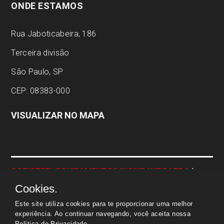
ONDE ESTAMOS
Rua Jaboticabeira, 186
Terceira divisão
São Paulo, SP
CEP: 08383-000
VISUALIZAR NO MAPA
COZISTEEL EQUIPAMENTOS INOXIDAVEIS LTDA
|
CNPJ:
04.337.443/0001-23 | © Todos os direitos
Cookies.
reservados
Este site utiliza cookies para te proporcionar uma melhor
experiência. Ao continuar navegando, você aceita nossa
Política de Privacidade