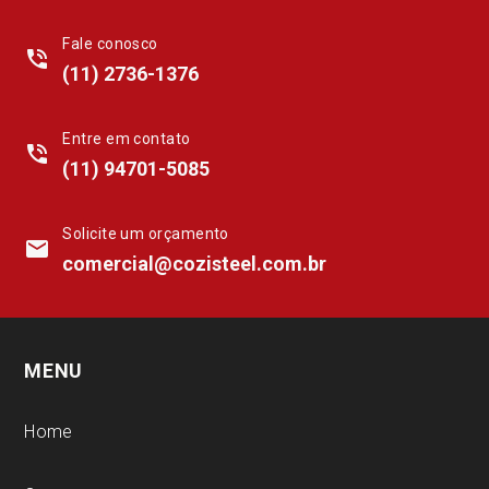
Fale conosco
phone_in_talk
(11) 2736-1376
Entre em contato
phone_in_talk
(11) 94701-5085
Solicite um orçamento
mail
comercial@cozisteel.com.br
MENU
Home