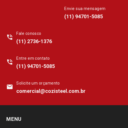
Envie sua mensagem
whatsapp
(11) 94701-5085
Fale conosco
phone_in_talk
(11) 2736-1376
Entre em contato
phone_in_talk
(11) 94701-5085
Solicite um orçamento
mail
comercial@cozisteel.com.br
MENU