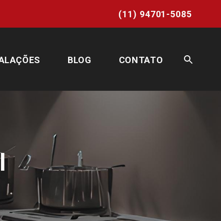
whatsapp
(11) 94701-5085
ALAÇÕES
BLOG
CONTATO
l