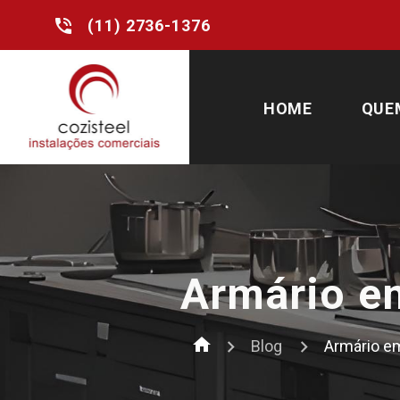
phone_in_talk
(11) 2736-1376
HOME
QUE
Armário em
home
Blog
Armário em