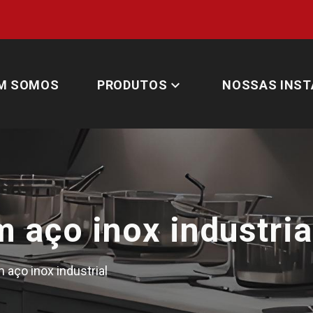
expand_more
M SOMOS
PRODUTOS
NOSSAS INST
 aço inox industria
 aço inox industrial