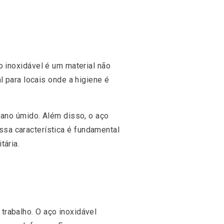
o inoxidável é um material não
l para locais onde a higiene é
pano úmido. Além disso, o aço
sa característica é fundamental
tária.
trabalho. O aço inoxidável