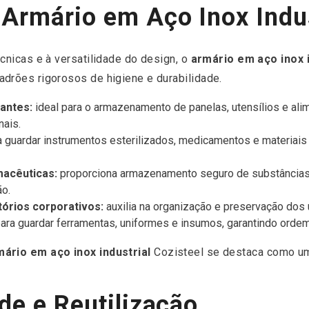
 Armário em Aço Inox Indus
écnicas e à versatilidade do design, o
armário em aço inox i
drões rigorosos de higiene e durabilidade.
rantes:
ideal para o armazenamento de panelas, utensílios e ali
nais.
 guardar instrumentos esterilizados, medicamentos e materiais
macêuticas:
proporciona armazenamento seguro de substâncias
o.
tórios corporativos:
auxilia na organização e preservação dos 
ra guardar ferramentas, uniformes e insumos, garantindo ordem 
ário em aço inox industrial
Cozisteel se destaca como uma
de e Reutilização